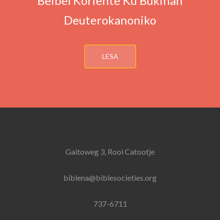
Beibel Koriente Ku Bukinan
Deuterokanoniko
LESA
Gaitoweg 3, Rooi Catootje
biblena@biblesocieties.org
737-6711