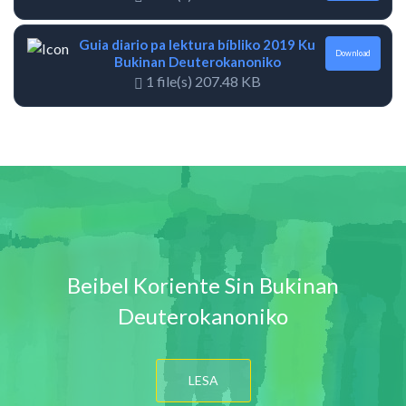
Guia diario pa lektura bíbliko 2019 Ku
Download
Bukinan Deuterokanoniko
1 file(s)
207.48 KB
Beibel Koriente Sin Bukinan
Deuterokanoniko
LESA